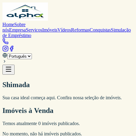
Home
Sobre
nós
Empresa
Serviços
Imóveis
Vídeos
Reformas
Conquistas
Simulação
de Empréstimo
Shimada
Sua casa ideal começa aqui. Confira nossa seleção de imóveis.
Imóveis à Venda
Temos atualmente
0
imóveis publicados.
No momento, não há imóveis publicados.