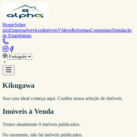
Home
Sobre
nós
Empresa
Serviços
Imóveis
Vídeos
Reformas
Conquistas
Simulação
de Empréstimo
Kikugawa
Sua casa ideal começa aqui. Confira nossa seleção de imóveis.
Imóveis à Venda
Temos atualmente
0
imóveis publicados.
No momento, não há imóveis publicados.