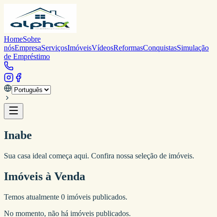
Home
Sobre
nós
Empresa
Serviços
Imóveis
Vídeos
Reformas
Conquistas
Simulação
de Empréstimo
Inabe
Sua casa ideal começa aqui. Confira nossa seleção de imóveis.
Imóveis à Venda
Temos atualmente
0
imóveis publicados.
No momento, não há imóveis publicados.