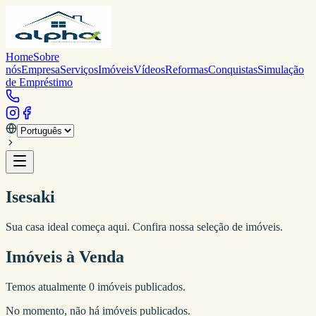
Home
Sobre
nós
Empresa
Serviços
Imóveis
Vídeos
Reformas
Conquistas
Simulação
de Empréstimo
Isesaki
Sua casa ideal começa aqui. Confira nossa seleção de imóveis.
Imóveis à Venda
Temos atualmente
0
imóveis publicados.
No momento, não há imóveis publicados.