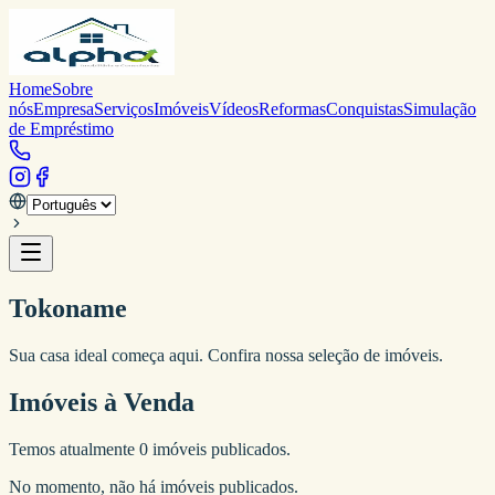
Home
Sobre
nós
Empresa
Serviços
Imóveis
Vídeos
Reformas
Conquistas
Simulação
de Empréstimo
Tokoname
Sua casa ideal começa aqui. Confira nossa seleção de imóveis.
Imóveis à Venda
Temos atualmente
0
imóveis publicados.
No momento, não há imóveis publicados.