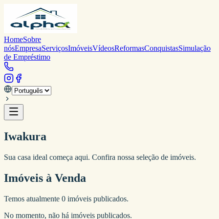
Home
Sobre
nós
Empresa
Serviços
Imóveis
Vídeos
Reformas
Conquistas
Simulação
de Empréstimo
Iwakura
Sua casa ideal começa aqui. Confira nossa seleção de imóveis.
Imóveis à Venda
Temos atualmente
0
imóveis publicados.
No momento, não há imóveis publicados.