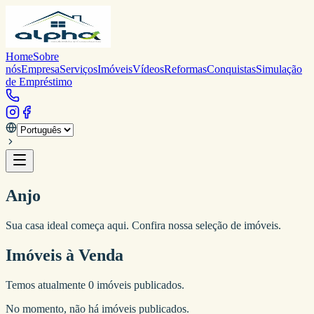
Home
Sobre
nós
Empresa
Serviços
Imóveis
Vídeos
Reformas
Conquistas
Simulação
de Empréstimo
Anjo
Sua casa ideal começa aqui. Confira nossa seleção de imóveis.
Imóveis à Venda
Temos atualmente
0
imóveis publicados.
No momento, não há imóveis publicados.